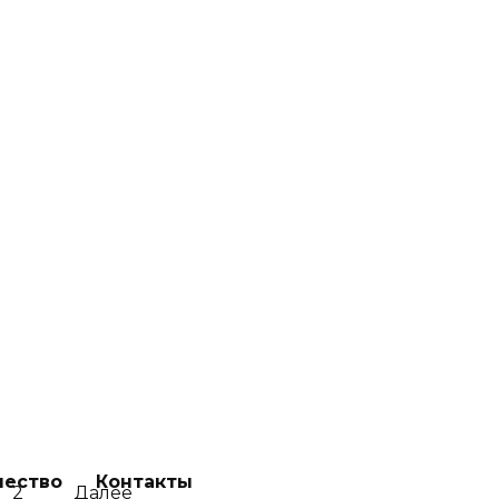
к помогает музыка от стресса и
прессии
556
га антистресс: лучшие асаны и
анаямы для новичков
2.5к.
чество
Контакты
2
Далее