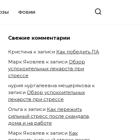
ОЗЫ
ФОБИИ
Свежие комментарии
Кристина
к записи
Как победить ПА
Марк Яковлев
к записи
Обзор
успокоительных лекарств при
стрессе
нурия нургалеевна мещерякова
к
записи
Обзор успокоительных
лекарств при стрессе
Ольга
к записи
Как пережить
сильный стресс после скандала,
дома и на работе
Марк Яковлев
к записи
Как
пережить сильный стресс после