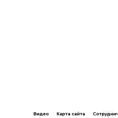
Ка
ЛЕЧЕНИЕ
де
0
Йо
ЛЕЧЕНИЕ
пр
0
Видео
Карта сайта
Сотрудни
Пагинация
1