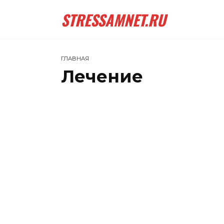
Перейти
STRESSAMNET.RU
к
содержанию
ГЛАВНАЯ
Лечение
ВС
ЛЕЧЕНИЕ
си
0