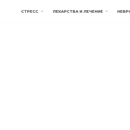
СТРЕСС
ЛЕКАРСТВА И ЛЕЧЕНИЕ
НЕВР
Д лечение: причины развития и
мптомы
326