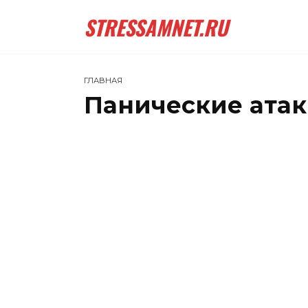
Перейти
STRESSAMNET.RU
к
содержанию
ГЛАВНАЯ
Панические атак
Ка
ПАНИЧЕСКИЕ АТАКИ И СТРЕСС
ат
0