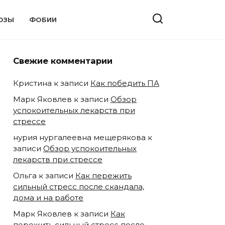
ОЗЫ
ФОБИИ
Свежие комментарии
Кристина
к записи
Как победить ПА
Марк Яковлев
к записи
Обзор
успокоительных лекарств при
стрессе
нурия нургалеевна мещерякова
к
записи
Обзор успокоительных
лекарств при стрессе
Ольга
к записи
Как пережить
сильный стресс после скандала,
дома и на работе
Марк Яковлев
к записи
Как
пережить сильный стресс после