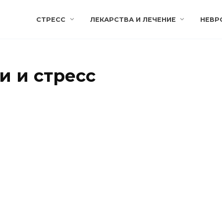
СТРЕСС
ЛЕКАРСТВА И ЛЕЧЕНИЕ
НЕВР
и и стресс
к избавиться от панических
ак самостоятельно
56